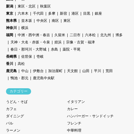
新潟
東区・北区
秋葉区
東京
六本木
千代田
多摩
新宿
港区
目黒
銀座
熊本県
並木坂
中央区
南区
東区
神奈川
横浜
福岡
中洲・西中洲・春吉
久留米
二日市
六本松
北九州
博多
天神・大名・赤坂・今泉
姪浜
宗像・古賀・福津
春日・那珂川・大野城
糸島
薬院・平尾
長崎県
佐世保
壱岐
香川
高松
鹿児島
中山
伊敷台
加治屋町
天文館
山田
平川
荒田
鴨池・郡元
鹿児島中央駅
カテゴリー
うどん・そば
イタリアン
カフェ
カレー
ダイニング
ハンバーガー・サンドイッチ
バル
フレンチ
ラーメン
中華料理