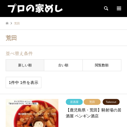
検索
荒田
荒田
並べ替え条件
新しい順
古い順
閲覧数順
1件中 1件を表示
居酒屋
荒田
Takeout
【鹿児島県・荒田】騎射場の居
酒屋 ペンギン酒店