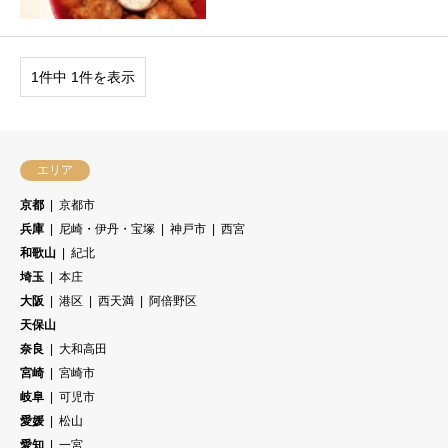
1件中 1件を表示
エリア
京都
京都市
兵庫
尼崎・伊丹・宝塚
神戸市
西宮
和歌山
紀北
埼玉
本庄
大阪
港区
西天満
阿倍野区
天保山
奈良
大和高田
宮崎
宮崎市
岐阜
可児市
愛媛
松山
愛知
一宮