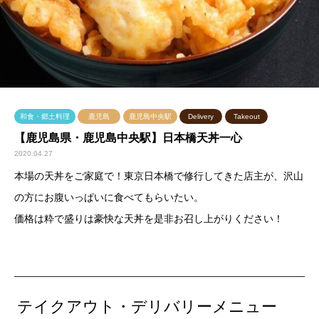
和食・郷土料理
鹿児島
鹿児島中央駅
Delivery
Takeout
【鹿児島県・鹿児島中央駅】日本橋天丼一心
2020.04.27
本場の天丼をご家庭で！東京日本橋で修行してきた店主が、沢山
の方にお腹いっぱいに食べてもらいたい。
価格は粋で盛りは豪快な天丼を是非お召し上がりください！
テイクアウト・デリバリーメニュー