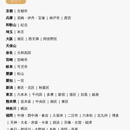
エリア
京都
京都市
兵庫
尼崎・伊丹・宝塚
神戸市
西宮
和歌山
紀北
埼玉
本庄
大阪
港区
西天満
阿倍野区
天保山
奈良
大和高田
宮崎
宮崎市
岐阜
可児市
愛媛
松山
愛知
一宮
新潟
東区・北区
秋葉区
東京
六本木
千代田
多摩
新宿
港区
目黒
銀座
熊本県
並木坂
中央区
南区
東区
神奈川
横浜
福岡
中洲・西中洲・春吉
久留米
二日市
六本松
北九州
博多
天神・大名・赤坂・今泉
姪浜
宗像・古賀・福津
春日・那珂川・大野城
糸島
薬院・平尾