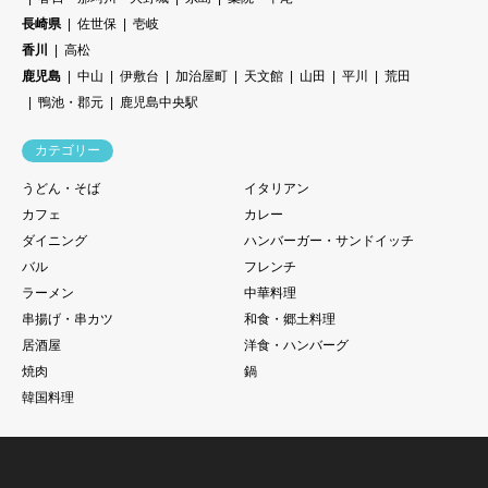
長崎県
佐世保
壱岐
香川
高松
鹿児島
中山
伊敷台
加治屋町
天文館
山田
平川
荒田
鴨池・郡元
鹿児島中央駅
カテゴリー
うどん・そば
イタリアン
カフェ
カレー
ダイニング
ハンバーガー・サンドイッチ
バル
フレンチ
ラーメン
中華料理
串揚げ・串カツ
和食・郷土料理
居酒屋
洋食・ハンバーグ
焼肉
鍋
韓国料理