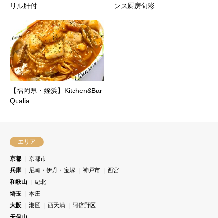
リル肝付
ンス厨房旬彩
【福岡県・姪浜】Kitchen&Bar
Qualia
エリア
京都
京都市
兵庫
尼崎・伊丹・宝塚
神戸市
西宮
和歌山
紀北
埼玉
本庄
大阪
港区
西天満
阿倍野区
天保山