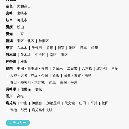
奈良
大和高田
宮崎
宮崎市
岐阜
可児市
愛媛
松山
愛知
一宮
新潟
東区・北区
秋葉区
東京
六本木
千代田
多摩
新宿
港区
目黒
銀座
熊本県
並木坂
中央区
南区
東区
神奈川
横浜
福岡
中洲・西中洲・春吉
久留米
二日市
六本松
北九州
博多
天神・大名・赤坂・今泉
姪浜
宗像・古賀・福津
春日・那珂川・大野城
糸島
薬院・平尾
長崎県
佐世保
壱岐
香川
高松
鹿児島
中山
伊敷台
加治屋町
天文館
山田
平川
荒田
鴨池・郡元
鹿児島中央駅
カテゴリー