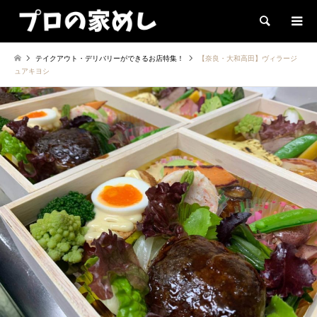
検索
テイクアウト・デリバリーができるお店特集！
【奈良・大和高田】ヴィラージ
ュアキヨシ