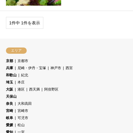
1件中 1件を表示
エリア
京都
京都市
兵庫
尼崎・伊丹・宝塚
神戸市
西宮
和歌山
紀北
埼玉
本庄
大阪
港区
西天満
阿倍野区
天保山
奈良
大和高田
宮崎
宮崎市
岐阜
可児市
愛媛
松山
愛知
一宮