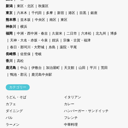
新潟
東区・北区
秋葉区
東京
六本木
千代田
多摩
新宿
港区
目黒
銀座
熊本県
並木坂
中央区
南区
東区
神奈川
横浜
福岡
中洲・西中洲・春吉
久留米
二日市
六本松
北九州
博多
天神・大名・赤坂・今泉
姪浜
宗像・古賀・福津
春日・那珂川・大野城
糸島
薬院・平尾
長崎県
佐世保
壱岐
香川
高松
鹿児島
中山
伊敷台
加治屋町
天文館
山田
平川
荒田
鴨池・郡元
鹿児島中央駅
カテゴリー
うどん・そば
イタリアン
カフェ
カレー
ダイニング
ハンバーガー・サンドイッチ
バル
フレンチ
ラーメン
中華料理