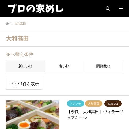
検索
大和高田
大和高田
並べ替え条件
新しい順
古い順
閲覧数順
1件中 1件を表示
フレンチ
大和高田
Takeout
【奈良・大和高田】ヴィラージ
ュアキヨシ