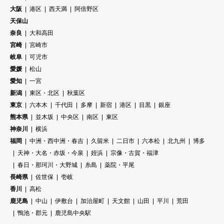
大阪
港区
西天満
阿倍野区
天保山
奈良
大和高田
宮崎
宮崎市
岐阜
可児市
愛媛
松山
愛知
一宮
新潟
東区・北区
秋葉区
東京
六本木
千代田
多摩
新宿
港区
目黒
銀座
熊本県
並木坂
中央区
南区
東区
神奈川
横浜
福岡
中洲・西中洲・春吉
久留米
二日市
六本松
北九州
博多
天神・大名・赤坂・今泉
姪浜
宗像・古賀・福津
春日・那珂川・大野城
糸島
薬院・平尾
長崎県
佐世保
壱岐
香川
高松
鹿児島
中山
伊敷台
加治屋町
天文館
山田
平川
荒田
鴨池・郡元
鹿児島中央駅