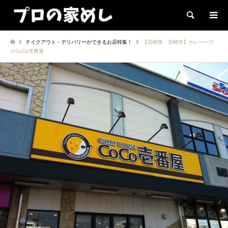
検索
テイクアウト・デリバリーができるお店特集！
【宮崎県・宮崎市】カレーハウ
スCoCo壱番屋