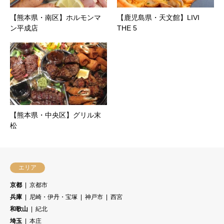
【熊本県・南区】ホルモンマ
【鹿児島県・天文館】LIVI
ン平成店
THE 5
【熊本県・中央区】グリル末
松
エリア
京都
京都市
兵庫
尼崎・伊丹・宝塚
神戸市
西宮
和歌山
紀北
埼玉
本庄